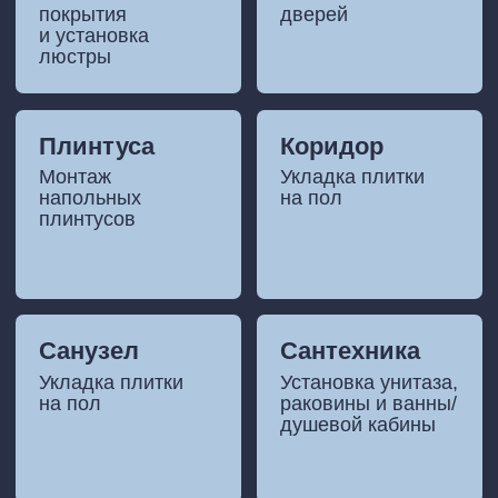
Идеально, если вам нужен
аккуратный ремонт без
лишних вложений.
ЗАКАЗАТЬ ДОМ С РЕМОНТОМ
«База»
— это готовое, чистое
и функциональное пространство
без лишних деталей.
Вы получаете аккуратный ремонт
под ключ, который включает все
необходимое для комфортной
жизни.
СРАВНИТЕ
ПАКЕТЫ