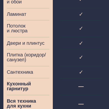
+7 (981) 470 80 21
+49 15771680843
Позвонить вам?
Адрес:
Кофейная улица, 2, посёлок Голубево,
Гурьевский район, Калининградская
область, 238522
Офис продаж
Почта:
rublevochka39@mail.ru