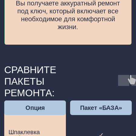
Сдачи в аренду,
Заезда
экономного
Идеально для
«с чемоданами»
ремонта
Звоните или
приходите в офис
Телефон:
+7 (800) 250 08 16