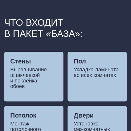
Потолок
Двери
Монтаж
Установка
потолочного
межкомнатных
покрытия
дверей
и установка
люстры
Плинтуса
Коридор
Монтаж
Укладка плитки
напольных
на пол
плинтусов
Cанузел
Сантехника
Укладка плитки
Установка унитаза,
на пол
раковины и ванны/
душевой кабины
Всё самое необходимое для
жизни по выгодной цене.