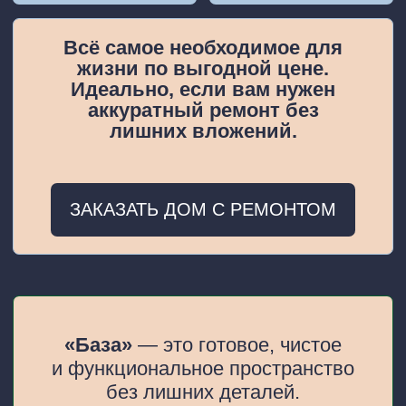
РЕМОНТА:
Опция
Пакет «БАЗА»
Пакет «КОМФОРТ
Шпаклевка
✓
✓
и обои
✓
✓
Ламинат
Потолок
✓
✓
и люстра
✓
✓
Двери и плинтус
Плитка (коридор/
✓
✓
санузел)
✓
✓
Сантехника
Кухонный
—
✓
гарнитур
Вся техника
—
✓
для кухни