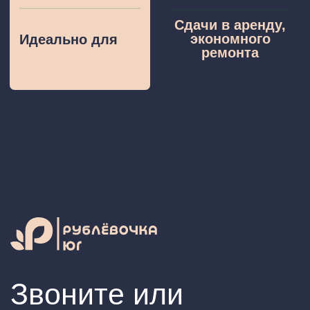
О поселке
Планировки
План застройки
Управляющая компания
Ипотека
Контакты
Политика конфиденциальности
ИП Новиков Сергей Викторович
ИНН: 390703858895
ОГРНИП: 317392600046395
2025