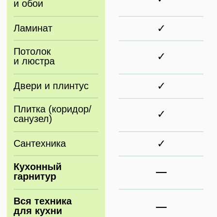
+49 15771680843
ИП Новиков Сергей Викторович
ИНН: 390703858895
ОГРНИП: 317392600046395
Коттеджный поселок "Новая Рублевочка"
rublevochka39@mail.ru
2024