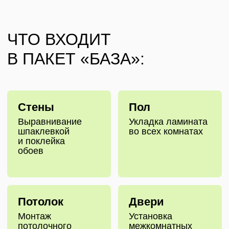
Потолок
Двери
Монтаж
Установка
потолочного
межкомнатных
покрытия
дверей
и установка
люстры
Плинтуса
Коридор
Монтаж
Укладка плитки
напольных
на пол
плинтусов
Cанузел
Сантехника
Укладка плитки
Установка унитаза,
на пол
раковины и ванны/
душевой кабины
Всё самое необходимое для
жизни по выгодной цене.