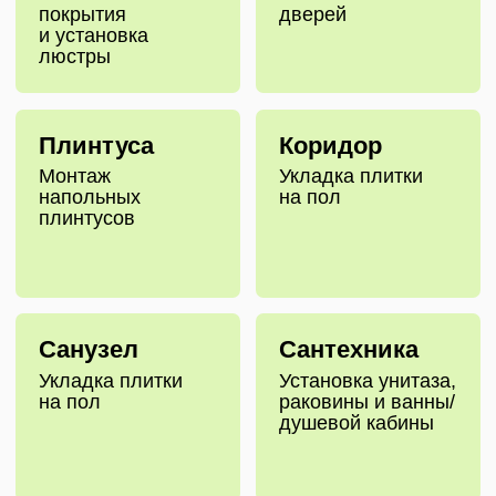
Идеально, если вам нужен
аккуратный ремонт без
лишних вложений.
ЗАКАЗАТЬ ДОМ С РЕМОНТОМ
«База»
— это готовое, чистое
и функциональное пространство
без лишних деталей.
Вы получаете аккуратный ремонт
под ключ, который включает все
необходимое для комфортной
жизни.
СРАВНИТЕ
ПАКЕТЫ