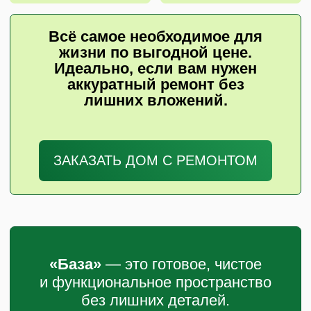
РЕМОНТА:
Опция
Пакет «БАЗА»
Пакет «КОМФОРТ
Шпаклевка
✓
✓
и обои
✓
✓
Ламинат
Потолок
✓
✓
и люстра
✓
✓
Двери и плинтус
Плитка (коридор/
✓
✓
санузел)
✓
✓
Сантехника
Кухонный
—
✓
гарнитур
Вся техника
—
✓
для кухни